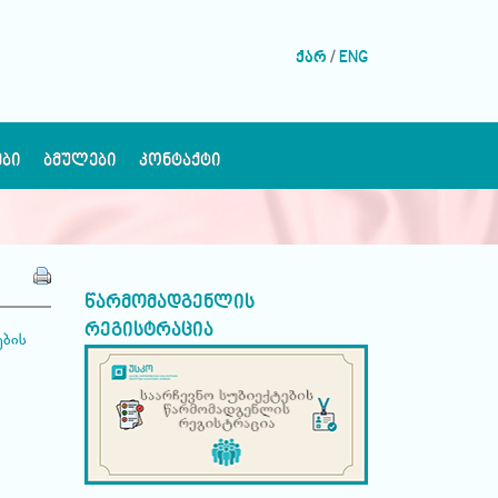
ქარ
/
ENG
ᲔᲑᲘ
ᲑᲛᲣᲚᲔᲑᲘ
ᲙᲝᲜᲢᲐᲥᲢᲘ
წარმომადგენლის
რეგისტრაცია
ების