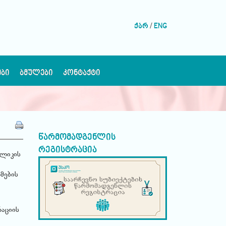
ქარ
/
ENG
ᲔᲑᲘ
ᲑᲛᲣᲚᲔᲑᲘ
ᲙᲝᲜᲢᲐᲥᲢᲘ
წარმომადგენლის
რეგისტრაცია
ბლიკის
მების
აციის