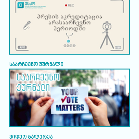
საარჩევნო ჟურნალი
ვიდეო გალერეა