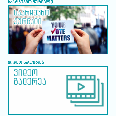
საარჩევნო ჟურნალი
ვიდეო გალერეა