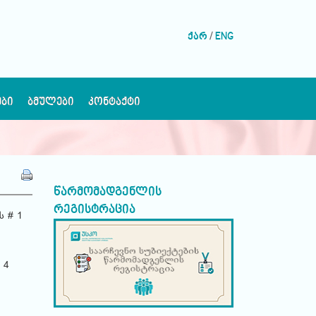
ქარ
/
ENG
ᲔᲑᲘ
ᲑᲛᲣᲚᲔᲑᲘ
ᲙᲝᲜᲢᲐᲥᲢᲘ
წარმომადგენლის
რეგისტრაცია
ს # 1
 4