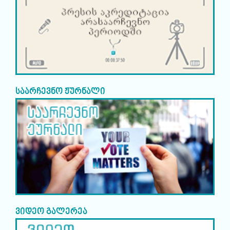
საარჩევნო ჟურნალი
ვიდეო გალერეა