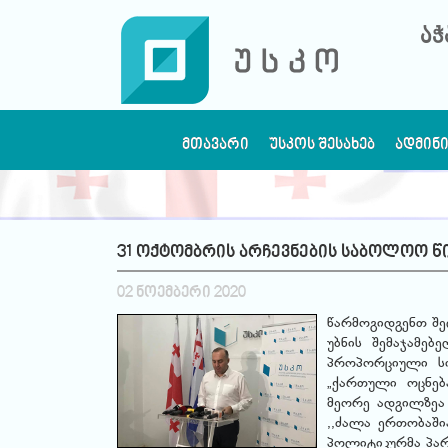
აჭ
ᲛᲗᲐᲕᲐᲠᲘ
ᲣᲡᲙᲝᲡ ᲨᲔᲡᲐᲮᲔᲑ
ᲐᲓᲛᲘᲜ
31 ოქტომბრის არჩევნების საბოლოო წ
02 ნოემბერი 2020
წარმოგიდგენთ შე
უბნის შემაჯამებე
პროპორციული სი
„ქართული ოცნებ
მეორე ადგილზეა
,,ძალა ერთობაში
პოლიტიკურმა პარ