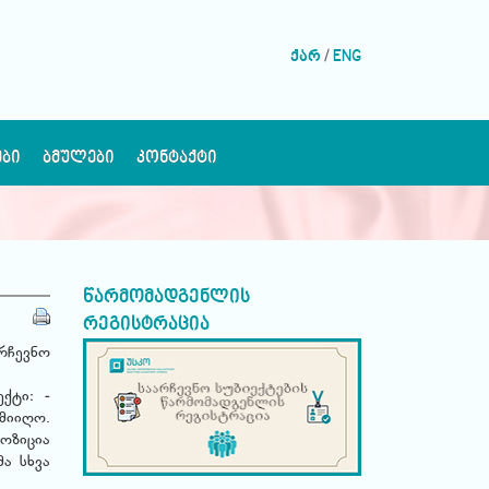
ქარ
/
ENG
ᲔᲑᲘ
ᲑᲛᲣᲚᲔᲑᲘ
ᲙᲝᲜᲢᲐᲥᲢᲘ
წარმომადგენლის
რეგისტრაცია
რჩევნო
ქტი: -
მიიღო.
ოზიცია
მა სხვა