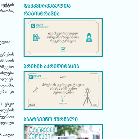
იექტის
დამკვირვებელთა
რაობა,
რეგისტრაცია
ბელია -
ვნების
მისიის
პრესის აკრედიტაცია
რჩევნო
იძლება
ილავს.
თლოში,
ება კი
) უსკო
ილების
წევრთა
საარჩევნო ჟურნალი
მდვილი
რ აიღო